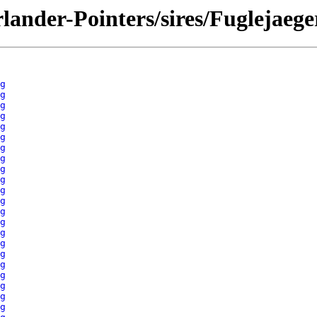
lander-Pointers/sires/Fuglejaege
g
g
g
g
g
g
g
g
g
g
g
g
g
g
g
g
g
g
g
g
g
g