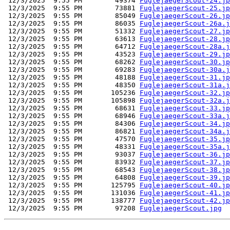
 12/3/2025  9:55 PM        49374 
FuglejaegerScout-24.jp
 12/3/2025  9:55 PM        73881 
FuglejaegerScout-25.jp
 12/3/2025  9:55 PM        85049 
FuglejaegerScout-26.jp
 12/3/2025  9:55 PM        86035 
FuglejaegerScout-26a.j
 12/3/2025  9:55 PM        51332 
FuglejaegerScout-27.jp
 12/3/2025  9:55 PM        63613 
FuglejaegerScout-28.jp
 12/3/2025  9:55 PM        64712 
FuglejaegerScout-28a.j
 12/3/2025  9:55 PM        43523 
FuglejaegerScout-29.jp
 12/3/2025  9:55 PM        68262 
FuglejaegerScout-30.jp
 12/3/2025  9:55 PM        69283 
FuglejaegerScout-30a.j
 12/3/2025  9:55 PM        48188 
FuglejaegerScout-31.jp
 12/3/2025  9:55 PM        48350 
FuglejaegerScout-31a.j
 12/3/2025  9:55 PM       105236 
FuglejaegerScout-32.jp
 12/3/2025  9:55 PM       105898 
FuglejaegerScout-32a.j
 12/3/2025  9:55 PM        68631 
FuglejaegerScout-33.jp
 12/3/2025  9:55 PM        68946 
FuglejaegerScout-33a.j
 12/3/2025  9:55 PM        84306 
FuglejaegerScout-34.jp
 12/3/2025  9:55 PM        86821 
FuglejaegerScout-34a.j
 12/3/2025  9:55 PM        47570 
FuglejaegerScout-35.jp
 12/3/2025  9:55 PM        48331 
FuglejaegerScout-35a.j
 12/3/2025  9:55 PM        93037 
FuglejaegerScout-36.jp
 12/3/2025  9:55 PM        83932 
FuglejaegerScout-37.jp
 12/3/2025  9:55 PM        68543 
FuglejaegerScout-38.jp
 12/3/2025  9:55 PM        64808 
FuglejaegerScout-39.jp
 12/3/2025  9:55 PM       125795 
FuglejaegerScout-40.jp
 12/3/2025  9:55 PM       131036 
FuglejaegerScout-41.jp
 12/3/2025  9:55 PM       138777 
FuglejaegerScout-42.jp
 12/3/2025  9:55 PM        97208 
FuglejaegerScout.jpg